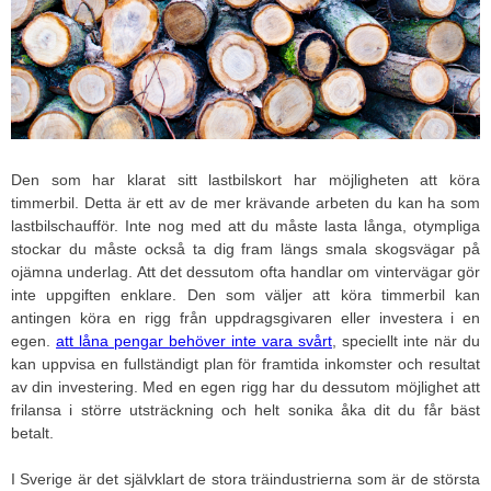
Den som har klarat sitt lastbilskort har möjligheten att köra
timmerbil. Detta är ett av de mer krävande arbeten du kan ha som
lastbilschaufför. Inte nog med att du måste lasta långa, otympliga
stockar du måste också ta dig fram längs smala skogsvägar på
ojämna underlag. Att det dessutom ofta handlar om vintervägar gör
inte uppgiften enklare. Den som väljer att köra timmerbil kan
antingen köra en rigg från uppdragsgivaren eller investera i en
egen.
att låna pengar behöver inte vara svårt
, speciellt inte när du
kan uppvisa en fullständigt plan för framtida inkomster och resultat
av din investering. Med en egen rigg har du dessutom möjlighet att
frilansa i större utsträckning och helt sonika åka dit du får bäst
betalt.
I Sverige är det självklart de stora träindustrierna som är de största