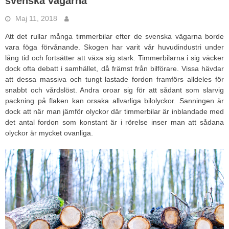
svenska vägarna
Maj 11, 2018
Att det rullar många timmerbilar efter de svenska vägarna borde
vara föga förvånande. Skogen har varit vår huvudindustri under
lång tid och fortsätter att växa sig stark. Timmerbilarna i sig väcker
dock ofta debatt i samhället, då främst från bilförare. Vissa hävdar
att dessa massiva och tungt lastade fordon framförs alldeles för
snabbt och vårdslöst. Andra oroar sig för att sådant som slarvig
packning på flaken kan orsaka allvarliga bilolyckor. Sanningen är
dock att när man jämför olyckor där timmerbilar är inblandade med
det antal fordon som konstant är i rörelse inser man att sådana
olyckor är mycket ovanliga.