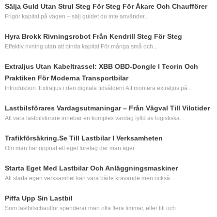
Sälja Guld Utan Strul Steg För Steg För Åkare Och Chaufförer
Frigör kapital på vägen – sälj guldet du inte använder...
Hyra Brokk Rivningsrobot Från Kendrill Steg För Steg
Effektiv rivning utan att binda kapital För många små och...
Extraljus Utan Kabeltrassel: XBB OBD‑dongle I Teorin Och
Praktiken För Moderna Transportbilar
Introduktion: Extraljus i den digitala tidsåldern Att montera extraljus på...
Lastbilsförares Vardagsutmaningar – Från Vägval Till Vilotider
Att vara lastbilsförare innebär en komplex vardag fylld av logistiska...
Trafikförsäkring.se Till Lastbilar I Verksamheten
Om man har öppnat ett eget företag där man äger...
Starta Eget Med Lastbilar Och Anläggningsmaskiner
Att starta egen verksamhet kan vara både krävande men också...
Piffa Upp Sin Lastbil
Som lastbilschaufför spenderar man ofta flera timmar, eller till och...