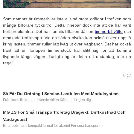
Som nämnts är timmerbilar inte alls så stora odågor i trafiken som
många bilförare tycks tro. Detta innebär dock inte att de har varit
helt problemfria. Det har funnits tillfällen där en
timmerbil välte
och
orsakade trafikstopp. Vid en sådan olycka kan också risker uppstå
kring lasten, timmer rullar lätt iväg ut över vägbanor. Det har också
hänt att en förlupen timmerstock har slitit sig för att komma
flygande längs vägen. Turligt nog är detta ett undantag, inte en
regel.
0
Så Får Du Ordning I Service‑lastbilen Med Modulsystem
Från kaos till kontroll i servicebilen Känner du igen dig...
MG ZS För Små Transportföretag Dragvikt, Driftkostnad Och
Vardagstest
En arbetshäst i kompakt format för åkeriet För små transport-...