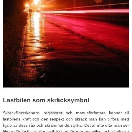
Lastbilen som skräcksymbol
Skräckfilmsskapare, regissörer och manusförfattare känner till
lastbilens kraft och den respekt och skräck man kan tillföra med
hjälp av dess råa och skrämmande styrka. Det är inte ofta man ser
filmer där lastbilar eller lastbilschaufförer är gemytliga och skojfriska