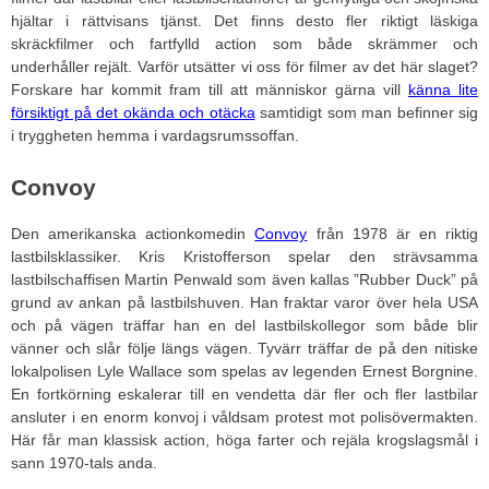
hjältar i rättvisans tjänst. Det finns desto fler riktigt läskiga
skräckfilmer och fartfylld action som både skrämmer och
underhåller rejält. Varför utsätter vi oss för filmer av det här slaget?
Forskare har kommit fram till att människor gärna vill
känna lite
försiktigt på det okända och otäcka
samtidigt som man befinner sig
i tryggheten hemma i vardagsrumssoffan.
Convoy
Den amerikanska actionkomedin
Convoy
från 1978 är en riktig
lastbilsklassiker. Kris Kristofferson spelar den strävsamma
lastbilschaffisen Martin Penwald som även kallas ”Rubber Duck” på
grund av ankan på lastbilshuven. Han fraktar varor över hela USA
och på vägen träffar han en del lastbilskollegor som både blir
vänner och slår följe längs vägen. Tyvärr träffar de på den nitiske
lokalpolisen Lyle Wallace som spelas av legenden Ernest Borgnine.
En fortkörning eskalerar till en vendetta där fler och fler lastbilar
ansluter i en enorm konvoj i våldsam protest mot polisövermakten.
Här får man klassisk action, höga farter och rejäla krogslagsmål i
sann 1970-tals anda.