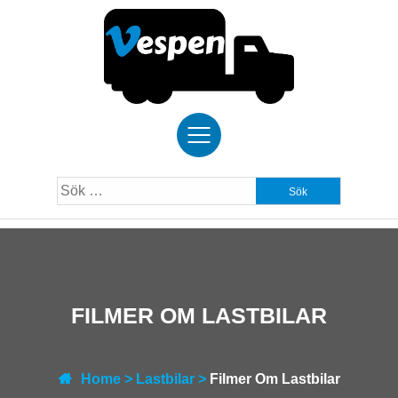
Skip
to
content
Sök
efter:
FILMER OM LASTBILAR
Home
>
Lastbilar
>
Filmer Om Lastbilar