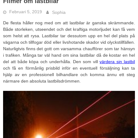
Filmer om lastbilar
Februari 5, 2019
Sophia
De flesta håller nog med om att lastbilar är ganska skrämmande.
Både storleken, utseendet och det kraftiga motorljudet kan få vem
som helst att rysa. Lastbilar tar dessutom upp en hel del plats på
vägarna och tillfogar död eller livshotande skador vid olyckstillfällen.
Naturligtvis finns det gott om varsamma chaufförer som tar hänsyn
i trafiken. Många tar väl hand om sina lastbilar då de kostar en hel
del att både köpa och underhålla. Den som vill
värdera sin lastbil
och få en förmånlig prisbild inför en eventuell försäljning kan ta
hjälp av en professionell bilhandlare och komma ännu ett steg
närmare den absoluta lastbilsdrömmen.