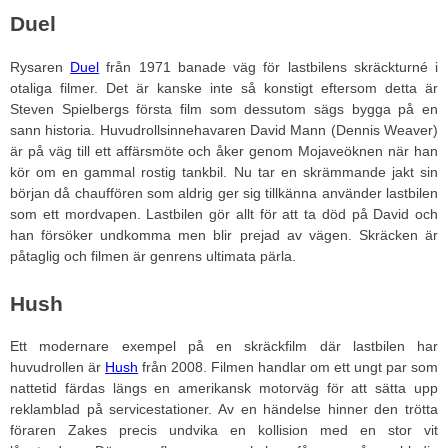
Duel
Rysaren
Duel
från 1971 banade väg för lastbilens skräckturné i
otaliga filmer. Det är kanske inte så konstigt eftersom detta är
Steven Spielbergs första film som dessutom sägs bygga på en
sann historia. Huvudrollsinnehavaren David Mann (Dennis Weaver)
är på väg till ett affärsmöte och åker genom Mojaveöknen när han
kör om en gammal rostig tankbil. Nu tar en skrämmande jakt sin
början då chauffören som aldrig ger sig tillkänna använder lastbilen
som ett mordvapen. Lastbilen gör allt för att ta död på David och
han försöker undkomma men blir prejad av vägen. Skräcken är
påtaglig och filmen är genrens ultimata pärla.
Hush
Ett modernare exempel på en skräckfilm där lastbilen har
huvudrollen är
Hush
från 2008. Filmen handlar om ett ungt par som
nattetid färdas längs en amerikansk motorväg för att sätta upp
reklamblad på servicestationer. Av en händelse hinner den trötta
föraren Zakes precis undvika en kollision med en stor vit