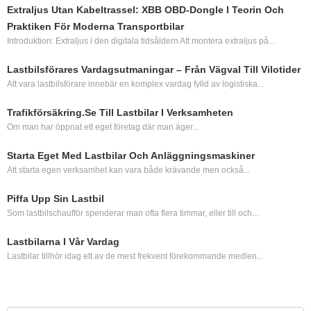
Extraljus Utan Kabeltrassel: XBB OBD‑dongle I Teorin Och
Praktiken För Moderna Transportbilar
Introduktion: Extraljus i den digitala tidsåldern Att montera extraljus på...
Lastbilsförares Vardagsutmaningar – Från Vägval Till Vilotider
Att vara lastbilsförare innebär en komplex vardag fylld av logistiska...
Trafikförsäkring.se Till Lastbilar I Verksamheten
Om man har öppnat ett eget företag där man äger...
Starta Eget Med Lastbilar Och Anläggningsmaskiner
Att starta egen verksamhet kan vara både krävande men också...
Piffa Upp Sin Lastbil
Som lastbilschaufför spenderar man ofta flera timmar, eller till och...
Lastbilarna I Vår Vardag
Lastbilar tillhör idag ett av de mest frekvent förekommande medlen...