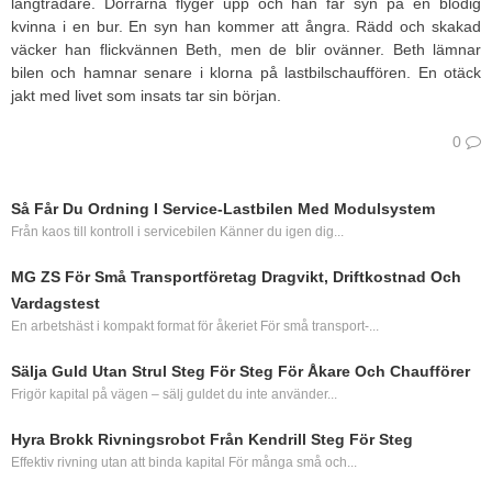
långtradare. Dörrarna flyger upp och han får syn på en blodig
kvinna i en bur. En syn han kommer att ångra. Rädd och skakad
väcker han flickvännen Beth, men de blir ovänner. Beth lämnar
bilen och hamnar senare i klorna på lastbilschauffören. En otäck
jakt med livet som insats tar sin början.
0
Så Får Du Ordning I Service‑lastbilen Med Modulsystem
Från kaos till kontroll i servicebilen Känner du igen dig...
MG ZS För Små Transportföretag Dragvikt, Driftkostnad Och
Vardagstest
En arbetshäst i kompakt format för åkeriet För små transport-...
Sälja Guld Utan Strul Steg För Steg För Åkare Och Chaufförer
Frigör kapital på vägen – sälj guldet du inte använder...
Hyra Brokk Rivningsrobot Från Kendrill Steg För Steg
Effektiv rivning utan att binda kapital För många små och...