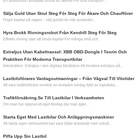
En arbetshäst i kompakt format för åkeriet För små transport-...
Sälja Guld Utan Strul Steg För Steg För Åkare Och Chaufförer
Frigör kapital på vägen – sälj guldet du inte använder...
Hyra Brokk Rivningsrobot Från Kendrill Steg För Steg
Effektiv rivning utan att binda kapital För många små och...
Extraljus Utan Kabeltrassel: XBB OBD‑dongle I Teorin Och
Praktiken För Moderna Transportbilar
Introduktion: Extraljus i den digitala tidsåldern Att montera extraljus på...
Lastbilsförares Vardagsutmaningar – Från Vägval Till Vilotider
Att vara lastbilsförare innebär en komplex vardag fylld av logistiska...
Trafikförsäkring.se Till Lastbilar I Verksamheten
Om man har öppnat ett eget företag där man äger...
Starta Eget Med Lastbilar Och Anläggningsmaskiner
Att starta egen verksamhet kan vara både krävande men också...
Piffa Upp Sin Lastbil